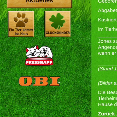
Aktuelles
Geboren
Abgabet
Kastriert 
Im Tierh
______
Jones su
Artgenos
wenn er
______
(Stand 
(Bilder 
Die Besc
Tierheim
Hause du
Zurück 