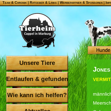
Team & Chronik
|
Ratgeber & Links
|
Werbepartner & Sponsoren
|
Imp
Unsere Tiere
Jones
Entlaufen & gefunden
VERMIT
männlic
Wie kann ich helfen?
Meersc