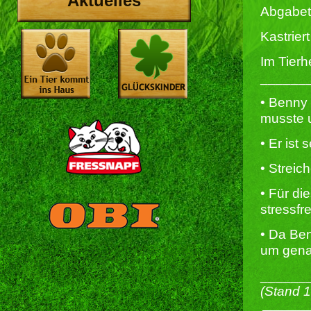
Aktuelles
Abgabet
Kastriert 
Im Tierh
______
• Benny
musste u
• Er ist
• Streic
• Für di
stressf
• Da Ben
um gena
______
(Stand 