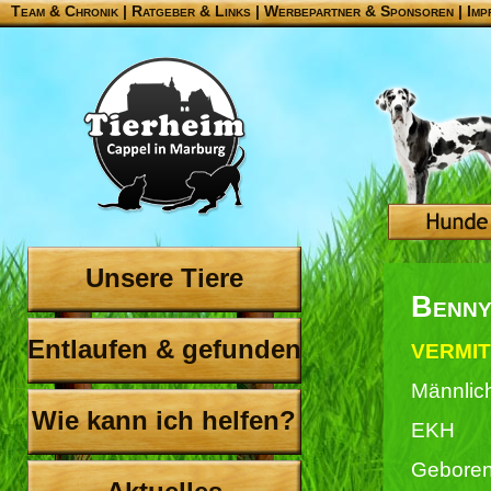
Team & Chronik
|
Ratgeber & Links
|
Werbepartner & Sponsoren
|
Imp
Unsere Tiere
Benn
Entlaufen & gefunden
VERMIT
Männlic
Wie kann ich helfen?
EKH
Geboren