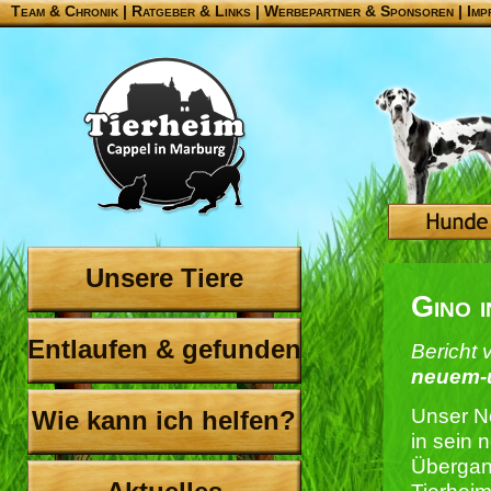
Team & Chronik
|
Ratgeber & Links
|
Werbepartner & Sponsoren
|
Imp
Unsere Tiere
Gino 
Entlaufen & gefunden
Bericht 
neuem-
Unser No
Wie kann ich helfen?
in sein 
Übergan