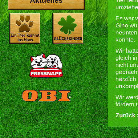
Aktuelles
Tierhei
umziehe
Es war w
Gino wur
neunten
konnte.
Wir hatt
gleich i
nicht un
gebracht
herzlich
unkompli
Wir wer
fördern 
Zurück 