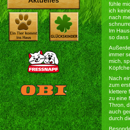
Aktuelles
fühle mi
ich kein
nach me
schnurre
Im Haus 
so dass 
Außerde
immer s
mich, sp
Köpfche
Nach ei
zum erst
klettere
zu eine
Thron, 
auch ger
durch d
Besonde