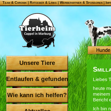
Team & Chronik
|
Ratgeber & Links
|
Werbepartner & Sponsoren
|
Imp
Unsere Tiere
Smill
Entlaufen & gefunden
Liebes 
heute m
meinem 
Wie kann ich helfen?
Bericht e
Ich bin 