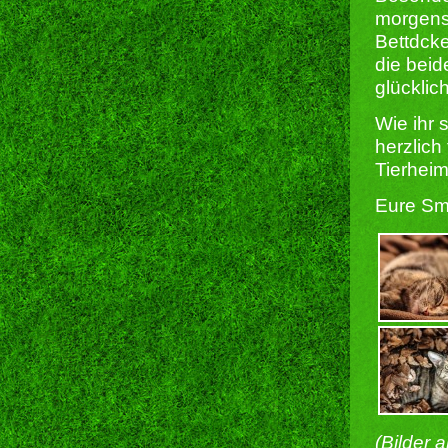
morgens 
Bettdcke
die beid
glücklic
Wie ihr s
herzlic
Tierheim
Eure Smi
(Bilder 