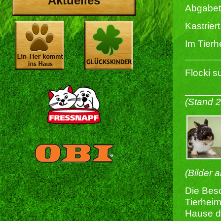
Aktuelles
Abgabet
Kastriert 
Im Tierh
______
Flocki s
______
(Stand 
(Bilder 
Die Besc
Tierheim
Hause du