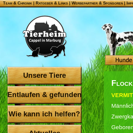
Team & Chronik
|
Ratgeber & Links
|
Werbepartner & Sponsoren
|
Imp
Unsere Tiere
Flock
Entlaufen & gefunden
VERMIT
Männlic
Wie kann ich helfen?
Zwergka
Geboren