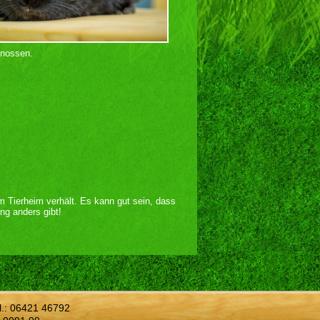
enossen.
im Tierheim verhält. Es kann gut sein, dass
ng anders gibt!
l.:
06421 46792