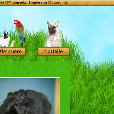
akt
|
Öffnungszeiten
|
Impressum
|
Datenschutz