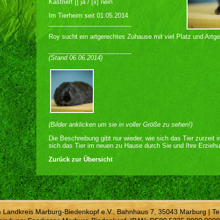
Kastriert [] ja / [x] nein
Im Tierheim seit 01.05.2014
________________________
Roy sucht ein artgerechtes Zuhause mit viel Platz und Artg
________________________
(Stand 06.06.2014)
(Bilder anklicken um sie in voller Größe zu sehen!)
Die Beschreibung gibt nur wieder, wie sich das Tier zurzeit 
sich das Tier im neuen zu Hause durch Sie und Ihre Erziehu
Zurück zur Übersicht
m Landkreis Marburg-Biedenkopf e.V., Bahnhaus 7, 35043 Marburg | Te