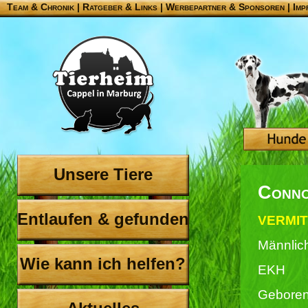
Team & Chronik
|
Ratgeber & Links
|
Werbepartner & Sponsoren
|
Imp
Unsere Tiere
Conn
Entlaufen & gefunden
VERMIT
Männlic
Wie kann ich helfen?
EKH
Geboren