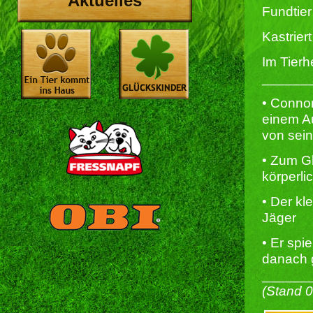
Aktuelles
Fundtier
Kastriert 
Im Tierh
______
• Conno
einem A
von sein
• Zum G
körperlic
• Der kl
Jäger
• Er spi
danach g
______
(Stand 