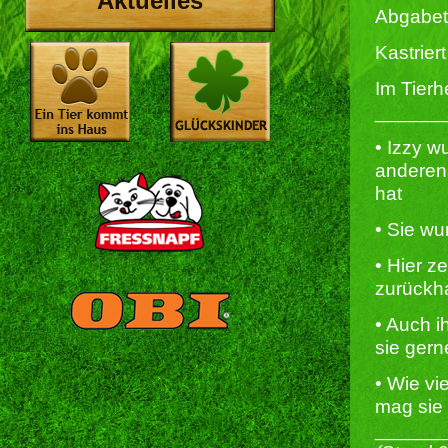
Aktuelles
Abgabet
Kastriert 
Im Tierh
______
• Izzy w
anderen 
hat
• Sie wu
• Hier z
zurückh
• Auch i
sie gern
• Wie vi
mag sie
______