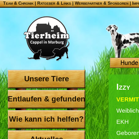
Team & Chronik
|
Ratgeber & Links
|
Werbepartner & Sponsoren
|
Imp
Unsere Tiere
Izzy
Entlaufen & gefunden
VERMIT
Weiblich
Wie kann ich helfen?
EKH
Geboren