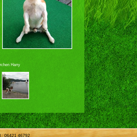
rchen Harry
l.:
06421 46792