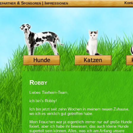
epartner & Sponsoren
|
Impressionen
Kont
Robby
Liebes Tierheim-Team,
ich bin’s Robby!
Ich bin jetzt seit zehn Wochen in meinem neuen Zuhause,
wo ich es wirklich gut getroffen habe.
Mein Frauchen war ja eigentlich immer nur auf große Hunde
fixiert, aber ich habe ihr bewiesen, das auch kleine Hunde
supertoll sein können. Alles, was ich am Anfang unsere