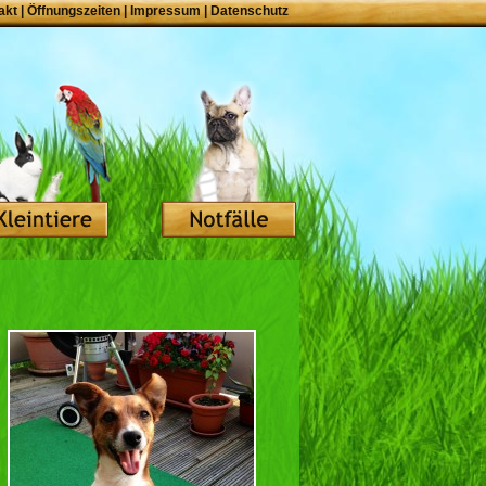
akt
|
Öffnungszeiten
|
Impressum
|
Datenschutz