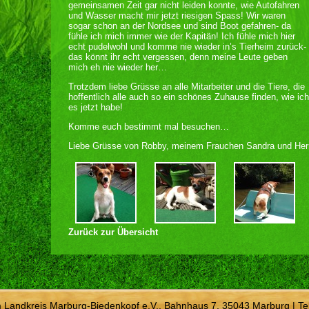
gemeinsamen Zeit gar nicht leiden konnte, wie Autofahren
und Wasser macht mir jetzt riesigen Spass! Wir waren
sogar schon an der Nordsee und sind Boot gefahren- da
fühle ich mich immer wie der Kapitän! Ich fühle mich hier
echt pudelwohl und komme nie wieder in’s Tierheim zurück-
das könnt ihr echt vergessen, denn meine Leute geben
mich eh nie wieder her…
Trotzdem liebe Grüsse an alle Mitarbeiter und die Tiere, die
hoffentlich alle auch so ein schönes Zuhause finden, wie ich
es jetzt habe!
Komme euch bestimmt mal besuchen…
Liebe Grüsse von Robby, meinem Frauchen Sandra und Her
Zurück zur Übersicht
m Landkreis Marburg-Biedenkopf e.V., Bahnhaus 7, 35043 Marburg | Te