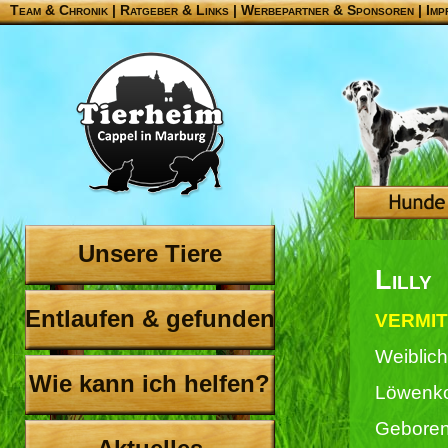
Team & Chronik
|
Ratgeber & Links
|
Werbepartner & Sponsoren
|
Imp
Unsere Tiere
Lilly
Entlaufen & gefunden
VERMIT
Weiblich
Wie kann ich helfen?
Löwenko
Geboren