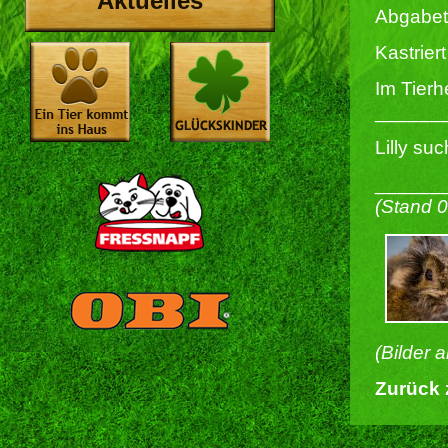
Aktuelles
Abgabet
Kastriert 
Im Tierh
______
Lilly su
______
(Stand 
(Bilder 
Zurück 