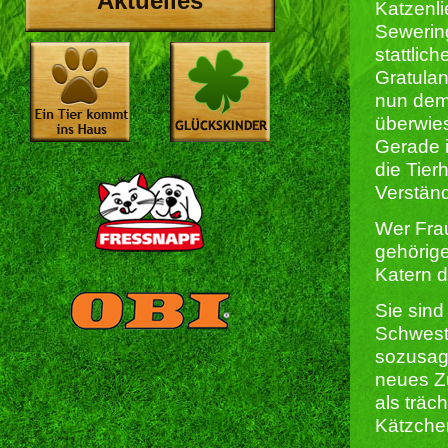
Aktuelles
Katzenli
Sewerin
stattlic
Gratula
nun dem
überwie
Gerade i
die Tier
Verstän
Wer Frau
gehörige
Katern 
Sie sind
Schwest
sozusag
neues Z
als träc
Kätzchen