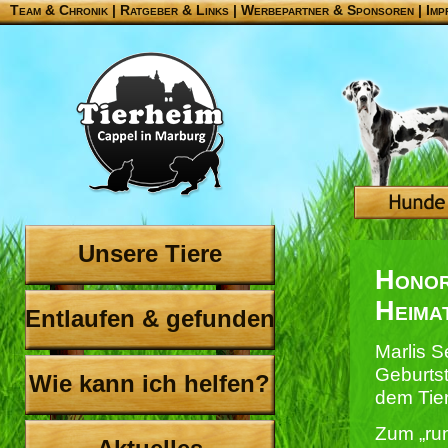
Team & Chronik
|
Ratgeber & Links
|
Werbepartner & Sponsoren
|
Imp
Unsere Tiere
Honor
Heima
Entlaufen & gefunden
Marlis 
Geburts
Wie kann ich helfen?
dem Tie
Zum „ru