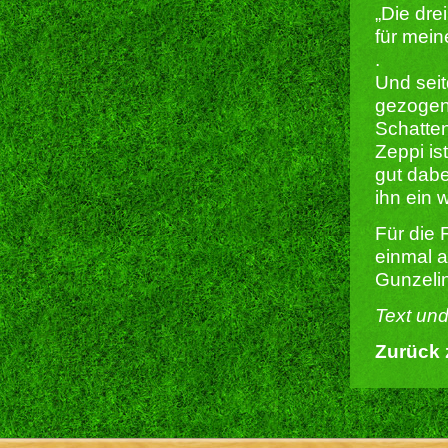
„Die dre
für mein
.
Und seit
gezogen.
Schatte
Zeppi is
gut dabe
ihn ein 
Für die 
einmal 
Gunzelin
Text und
Zurück 